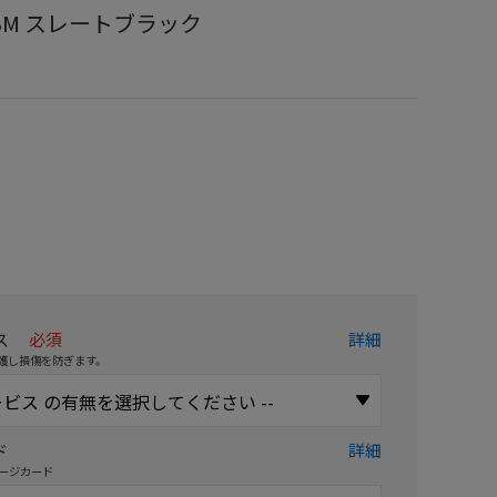
26-BM スレートブラック
）
ス
必須
詳細
護し損傷を防ぎます。
ド
詳細
ージカード