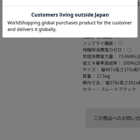
加熱方式： 上下ヒーター式(1
グリル： 上ヒーター
オーブン最高温度： 250 ℃
オーブン最低温度： 100 ℃
トースト： ○
発酵(パン機能)： ○
ノンフライ機能： ○
待機時消費電力ゼロ： ○
年間消費電力量： 73.4kWh/(
省エネ基準達成率： 100%(20
サイズ： 幅487x高さ370x
質量： 17.5kg
庫内寸法： 幅378x高さ201x
カラー： スレートブラック
この商品へのお問い