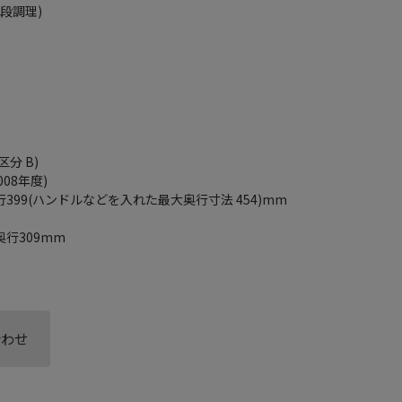
段調理)
区分 B)
08年度)
奥行399(ハンドルなどを入れた最大奥行寸法 454)mm
奥行309mm
合わせ