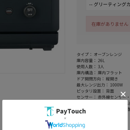
在庫がありません
タイプ： オーブンレンジ
庫内容量： 26L
使用人数： 3人
庫内構造： 庫内フラット
ドア開閉方向： 縦開き
最大レンジ出力： 1000W
ピッタリ設置： 背面
センサー： 赤外線センサー
電源(周波数)： 50/60Hz対
付属品： ボウル(耐熱ガラス製
自動メニュー数： 52
レシピ数： 106
脱臭： ○