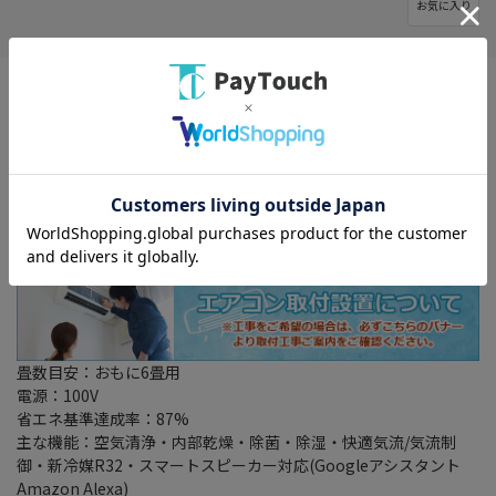
お気に入り
畳数目安：おもに6畳用
電源：100V
省エネ基準達成率：87%
主な機能：空気清浄・内部乾燥・除菌・除湿・快適気流/気流制
御・新冷媒R32・スマートスピーカー対応(Googleアシスタント
Amazon Alexa)