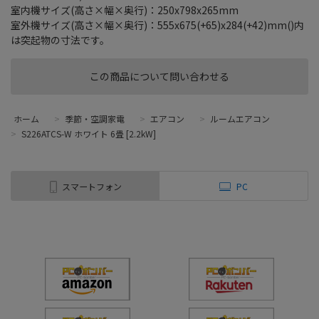
室内機サイズ(高さ×幅×奥行)：250x798x265mm
室外機サイズ(高さ×幅×奥行)：555x675(+65)x284(+42)mm()内
は突起物の寸法です。
この商品について問い合わせる
ホーム
>
季節・空調家電
>
エアコン
>
ルームエアコン
>
S226ATCS-W ホワイト 6畳 [2.2kW]
スマートフォン
PC