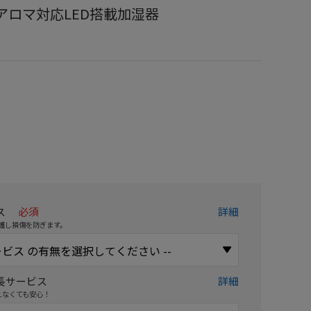
ク アロマ対応LED搭載加湿器
ス
必須
詳細
護し損傷を防ぎます。
長サービス
詳細
えなくても安心！