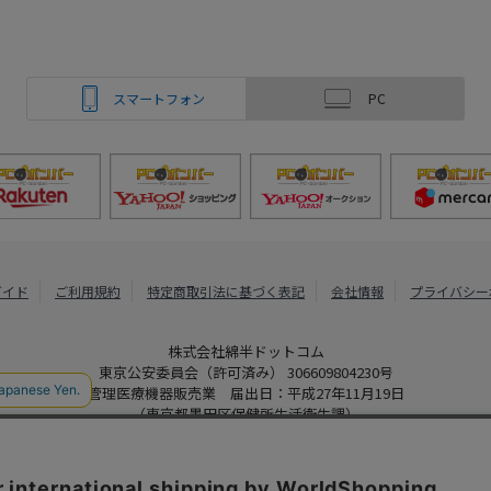
スマートフォン
PC
ガイド
ご利用規約
特定商取引法に基づく表記
会社情報
プライバシー
株式会社綿半ドットコム
東京公安委員会（許可済み） 306609804230号
管理医療機器販売業 届出日：平成27年11月19日
（東京都墨田区保健所生活衛生課）
PCボンバー
Copyright 2022
Watahan.com Co., Ltd. Powered by Watahan Partner