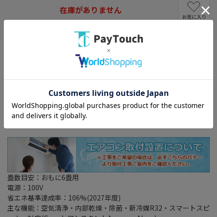
在庫がありません
お気に入り
畳数目安：おもに6畳用
電源：100V
省エネ基準達成率：106%(2027年度)
主な機能：空気清浄・内部乾燥・除菌・新冷媒R32・スマートスピ