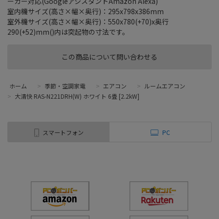
ーカー対応(GoogleアシスタントAmazon Alexa)
室内機サイズ(高さ×幅×奥行)：295x798x386mm
室外機サイズ(高さ×幅×奥行)：550x780(+70)x奥行
290(+52)mm()内は突起物の寸法です。
この商品について問い合わせる
ホーム
>
季節・空調家電
>
エアコン
>
ルームエアコン
>
大清快 RAS-N221DRH(W) ホワイト 6畳 [2.2kW]
スマートフォン
PC