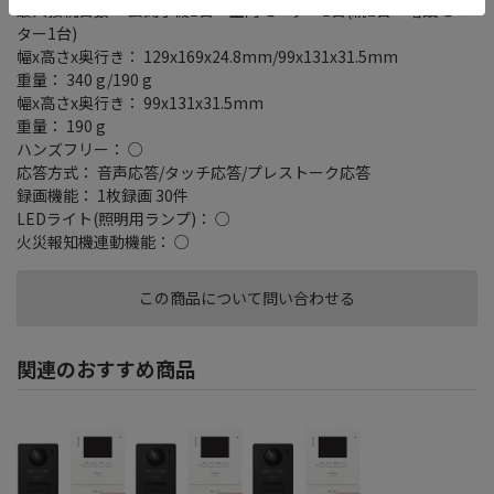
最大接続台数： 玄関子機1台・室内モニター2台(親1台・増設モニ
ター1台)
幅x高さx奥行き： 129x169x24.8mm/99x131x31.5mm
重量： 340 g/190 g
幅x高さx奥行き： 99x131x31.5mm
重量： 190 g
ハンズフリー： ○
応答方式： 音声応答/タッチ応答/プレストーク応答
録画機能： 1枚録画 30件
LEDライト(照明用ランプ)： ○
火災報知機連動機能： ○
この商品について問い合わせる
関連のおすすめ商品