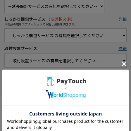
しっかり梱包サービス
（※選択必須）
詳細
※商品の箱をエアクッションで保護し損傷を防ぎます。
取付設置サービス
詳細
お気に入り
タイプ： テレビドアホン
電源方式(親機)： 電源直結式
電源： モニター機(親機) AC/玄関子機 モニター親機より供給
消費電力： ドアホン親機(待受時)約1.4W/(動作時)約8W
モニタサイズ： 3.5型