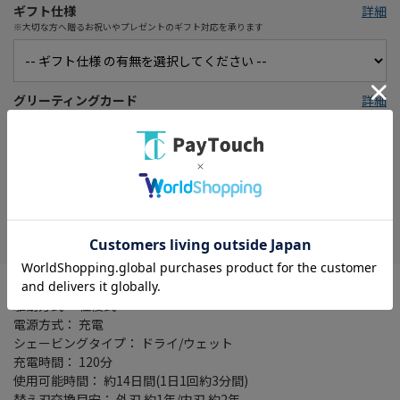
ギフト仕様
詳細
※大切な方へ贈るお祝いやプレゼントのギフト対応を承ります
グリーティングカード
詳細
※大切な方へ想いを伝えるメッセージカード
在庫がありません
お気に入り
刃の枚数： 5 枚刃
駆動方式： 往復式
電源方式： 充電
シェービングタイプ： ドライ/ウェット
充電時間： 120分
使用可能時間： 約14日間(1日1回約3分間)
替え刃交換目安： 外刃 約1年/内刃 約2年