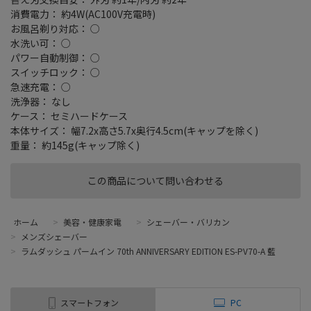
消費電力： 約4W(AC100V充電時)
お風呂剃り対応： ○
水洗い可： ○
パワー自動制御： ○
スイッチロック： ○
急速充電： ○
洗浄器： なし
ケース： セミハードケース
本体サイズ： 幅7.2x高さ5.7x奥行4.5cm(キャップを除く)
重量： 約145g(キャップ除く)
この商品について問い合わせる
ホーム
>
美容・健康家電
>
シェーバー・バリカン
>
メンズシェーバー
>
ラムダッシュ パームイン 70th ANNIVERSARY EDITION ES-PV70-A 藍
スマートフォン
PC