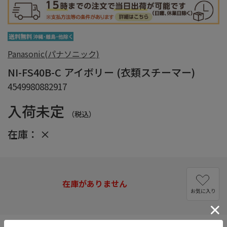
Panasonic(パナソニック)
NI-FS40B-C アイボリー (衣類スチーマー)
4549980882917
入荷未定
（税込）
在庫：
×
在庫がありません
お気に入り