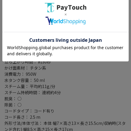
・平均時間11g/分のスチームが繊維の奥まで届いて、しっかりシ
ワを伸ばせる衣類スチーマー。
・生活5大臭や、アレル物質など気になるニオイを脱臭し、衣類を
しっかり除菌できる。プレスもできる2ウェイ仕様。
・軽々使える軽量約670gのコンパクトサイズを実現。
タイプ： 衣類スチーマー
ハンガーアイロン(ハンガーショット)： ○
プレス機能： あり
立ち上がり時間： 約30秒
かけ面素材： チタン系
消費電力： 950W
水タンク容量： 50 ml
スチーム量： 平均約11g/分
スチーム持続時間： 連続約4分
脱臭： ○
除菌： ○
コードタイプ： コード有り
コード長さ： 2.5 m
外形寸法/本体寸法： 本体 幅7×高さ13×長さ15.5cm/収納時(スタ
ンド含む) 幅8.5×高さ15×長さ17cm