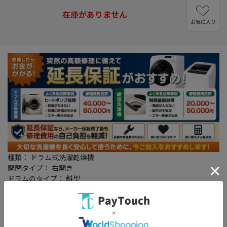
在庫がありません
お気に入り
種類： ドラム式洗濯乾燥機
開閉タイプ： 右開き
ドラムのタイプ： 斜型
洗濯容量： 12kg
乾燥容量： 6kg
標準使用水量(洗濯時)： 83L
騒音レベル(洗濯時/脱水時/乾燥時)： 32/41/46dB