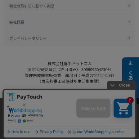
特定商取引法に基づく表記
会社概要
プライバシーポリシー
株式会社綿半ドットコム
よくある質問
東京公安委員会（許可済み） 306609804230号
管理医療機器販売業 届出日：平成27年11月19日
（東京都墨田区保健所生活衛生課）
当ウェブサイトでは、お客様により良いサービス
Copyright 2022
Watahan.com Co., Ltd.
をご提供するため、クッキーを利用しています。
Powered by Watahan Partners Co., Ltd.
サイト利用を継続することにより、クッキーの使
同意する
用に同意するものとします。詳細については「
詳
細はこちら
」をご覧ください。
ホーム
探す
マイページ
お買物かご
カテゴリ