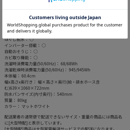
標準コース目安時間(洗濯時/洗濯乾燥時)： 32/119分
日本製： ○
洗剤・柔軟剤 自動投入： ○
予約タイマー： ○
シワ取り機能： ○
乾燥機能： ヒートポンプ式
ほぐし脱水： ○
インバーター搭載： ○
自動おそうじ： ○
カビ取り機能： ○
洗濯時消費電力量(50/60Hz)： 68/68Wh
洗濯乾燥時消費電力量(50/60Hz)： 945/945Wh
本体幅： 60.4cm
幅x高さx奥行き： 幅×高さ×奥行(給・排水ホース含
む)639×1060×722mm
防水パンサイズ(内寸奥行)： 540mm
質量： 80kg
カラー： マットホワイト
配送業者の通常便で配送できないサイズ・重量の商品には商品名
に[大型特配]と表示しています。
[大型特配]商品は大型家電輸送サービスでの配送になります。