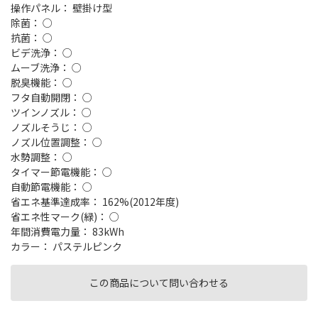
操作パネル： 壁掛け型
除菌： ○
抗菌： ○
ビデ洗浄： ○
ムーブ洗浄： ○
脱臭機能： ○
フタ自動開閉： ○
ツインノズル： ○
ノズルそうじ： ○
ノズル位置調整： ○
水勢調整： ○
タイマー節電機能： ○
自動節電機能： ○
省エネ基準達成率： 162%(2012年度)
省エネ性マーク(緑)： ○
年間消費電力量： 83kWh
カラー： パステルピンク
この商品について問い合わせる