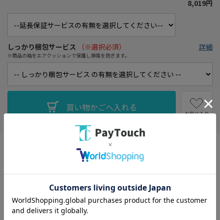
8,019円
しっかり梱包サービス
（※選択必須）
詳細
※商品の箱をエアクッションで保護し損傷を防ぎます。
お気に入り
タイプ： テレビドアホン
電源方式(親機)： 電源直結式
電源： モニター機(親機) AC/玄関子機 モニター親機より供給
消費電力： ドアホン親機(待受時)約2.3W/(動作時)約8W
モニタサイズ： 3.5型
最大接続台数： 玄関子機2台・室内モニター2台(親1台・増設モニ
ター1台)
幅x高さx奥行き： 143x186x23.5mm/99x131x31.5mm