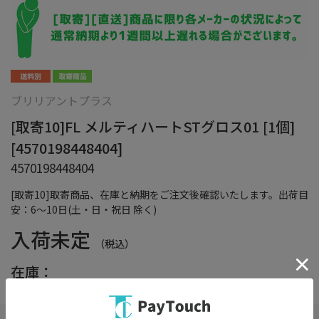
ブリリアントプラス
[取寄10]FL メルティハートSTグロス01 [1個]
[4570198448404]
4570198448404
[取寄10]取寄商品、在庫と納期をご注文後確認いたします。出荷目
安：6～10日(土・日・祝日 除く)
入荷未定
（税込）
在庫：