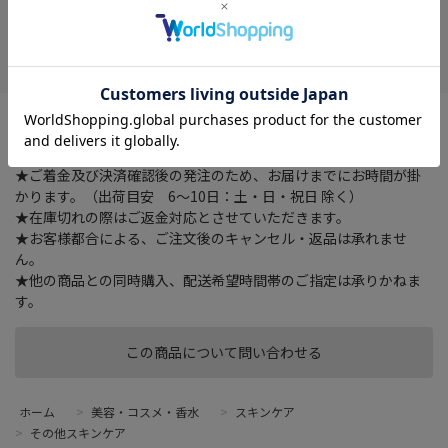
在庫がありません
お気に入り
心躍るハート型のリップと濃密な輝きを放つリップ
★ご注文確認後に在庫状況をお調べいたします。
★ご着金及び決済確認後の発注のため、お届けまでにお時間が掛
かります。（出荷目安 6～10日：土・日・祝日 除く）
★在庫切れの際はご返金対応とさせていただきます。
★お客様都合による、ご注文後のキャンセル・返品は承れませ
ん。
★他の商品との同時購入、配送希望時間帯のご指定は承りかねま
す。
この商品について問い合わせる
ホーム
>
美容・コスメ・香水
>
スキンケア
>
その他スキンケア