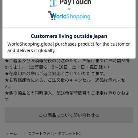
在庫がありません
お気に入り
Type-C搭載のスマホなど端末を充電やデータ転送が可能です。断
線防止仕様。
★ご注文確認後に在庫状況をお調べいたします。
★ご着金及び決済確認後の発注のため、お届けまでにお時間が掛
かります。（出荷目安 6～10日：土・日・祝日 除く）
★在庫切れの際はご返金対応とさせていただきます。
★お客様都合による、ご注文後のキャンセル・返品は承れませ
ん。
★他の商品との同時購入、配送希望時間帯のご指定は承りかねま
す。
この商品について問い合わせる
ホーム
>
スマートフォン・タブレットPC