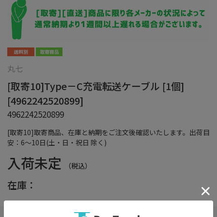
丸七
[取寄10]Type－C充電転送ケーブル [1個]
[4962242520899]
4962242520899
[取寄10]取寄商品、在庫と納期をご注文後確認いたします。出荷目
安：6～10日(土・日・祝日 除く)
入荷未定
（税込）
在庫：