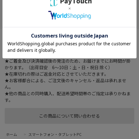
在庫がありません
お気に入り
Type-C搭載のスマホなど端末を充電やデータ転送が可能です。断
線防止仕様。
★ご注文確認後に在庫状況をお調べいたします。
★ご着金及び決済確認後の発注のため、お届けまでにお時間が掛
かります。（出荷目安 6～10日：土・日・祝日 除く）
★在庫切れの際はご返金対応とさせていただきます。
★お客様都合による、ご注文後のキャンセル・返品は承れませ
ん。
★他の商品との同時購入、配送希望時間帯のご指定は承りかねま
す。
この商品について問い合わせる
ホーム
>
スマートフォン・タブレットPC