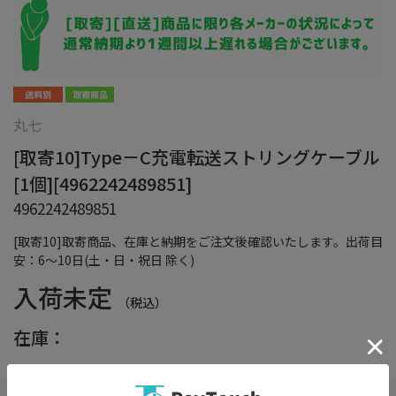
丸七
[取寄10]Type－C充電転送ストリングケーブル
[1個][4962242489851]
4962242489851
[取寄10]取寄商品、在庫と納期をご注文後確認いたします。出荷目
安：6～10日(土・日・祝日 除く)
入荷未定
（税込）
在庫：