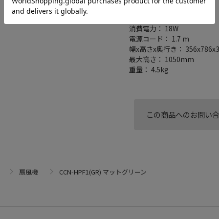
リズム風(ゆらぎ風)： ○
電源： AC
消費電力： 18W
電源コード： 1.7 m
幅x高さx奥行き： 356x786x
最大高さ： 1050mm
重量： 4.5kg
この商品へのお問い
扇風機
CCN-HPF1(GR) マットグリーン