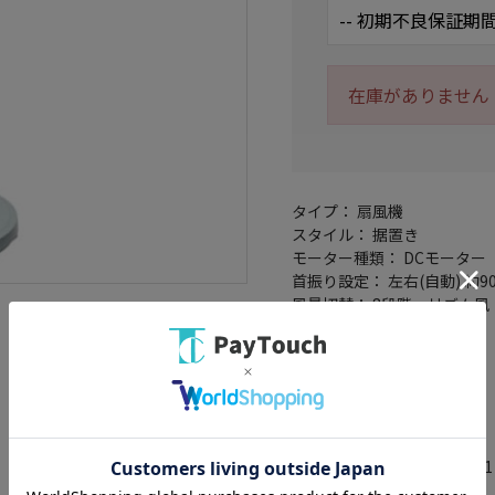
在庫がありません
タイプ： 扇風機
スタイル： 据置き
モーター種類： DCモーター
首振り設定： 左右(自動) 約90
風量切替： 8段階・リズム
制御方式： マイコン式
ハイポジション： ○
羽根の枚数： 7 枚
羽根径： 30cm
リモコン： ○
チャイルドロック： ○
タイマー機能： 切タイマー 1
メモリー機能： ○