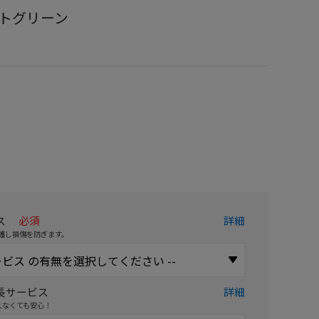
マットグリーン
）
ス
必須
詳細
護し損傷を防ぎます。
長サービス
詳細
えなくても安心！