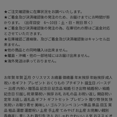
★ご注文確認後に在庫状況をお調べいたします。
★ご着金及び決済確認後の発注のため、お届けまでにお時間が掛
かります。（出荷目安 6～10日：土・日・祝日 除く）
★ご着金及び決済確認後の発注の為、在庫切れの際はご返金対応
とさせていただきます。
★在庫確認ご連絡後、及びご着金及び決済確認後はキャンセル出
来ません。
★他の商品との同時購入は出来ません。
★離島・沖縄・他の一部地域にはお届け出来ません。
★海外発送は承っておりません。
お年賀 年賀 正月 クリスマス お歳暮 御歳暮 年末挨拶 年始挨拶 成人
祝い 冬ギフト プレゼント おくりもの プチギフト 誕生日 バースデ
ー 出産 内祝い 贈答品 記念日 記念品 結婚 引き出物 結婚祝い 結婚
記念日 引越し祝 新築祝い 挨拶 お礼 お礼の品 お祝い返し 開店祝い
定年 お返し 返礼品 ギフト ギフトセット プレゼント 贈り物 快気 快
気祝い お取り寄せ 美味しい ゴルフコンペ コンペ景品 景品 目玉 賞
品 粗品 還暦 還暦祝い 土産 手土産 てみやげ お土産 お見舞い餞別
香典返し 差し入れ 取引先 法人 おしゃれ かわいい 人気 おススメ オ