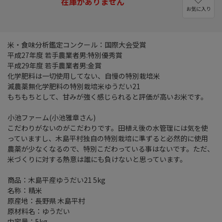
在庫がありません
お気に入り
米・食味分析鑑定コンクール：国際大会受賞
平成27年度 若手農業者男:特別優秀賞
平成29年度 若手農業者男:金賞
化学肥料は一切使用してない、自慢の特別栽培米
減農薬無化学肥料の特別栽培米ゆうだい21
もちもちとして、甘みが強く感じられると評価が高いお米です。
小池ファーム(小池雅章さん)
こだわりがないのがこだわりです。田植え後の水管理には気を使
っていますし、木島平村独自の特別栽培に準ずると必然的に使用
農薬が少なくなるので、特別こだわっている事はないです。ただ、
米づくりに対する熱意は誰にも負けないと思っています。
商品：木島平産ゆうだい21 5kg
名称：精米
原産地：長野県 木島平村
原材料名：ゆうだい
内容量：5kg