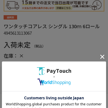
ワンタッチコアレス シングル 130ｍ 6ロール
4945613113067
入荷未定
（税込）
在庫：
×
在庫がありません
お気に入り
太穴タイプの芯なしトイレットペーパー。１ロール１３０ｍ巻の
長尺タイプ。芯がないためゴミの削減、長尺タイプのため置き場