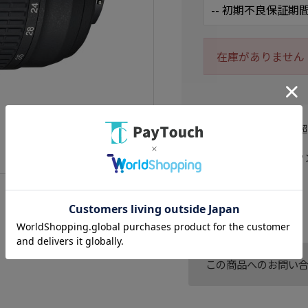
在庫がありません
FXフォーマットに対応した
対応マウント： ニコンFマウ
レンズタイプ： ズーム
焦点距離： 18-35 mm
フィルター： 77 mm
この商品へのお問い