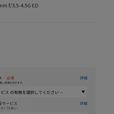
m f/3.5-4.5G ED
）
ス
必須
詳細
護し損傷を防ぎます。
長サービス
詳細
えなくても安心！