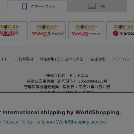
スマートフォン
PC
ガイド
ご利用規約
特定商取引法に基づく表記
会社情報
プライバシー
株式会社綿半ドットコム
東京公安委員会（許可済み） 306609804230号
管理医療機器販売業 届出日：平成27年11月19日
（東京都墨田区保健所生活衛生課）
PCボンバー
Copyright 2022
Watahan.com Co., Ltd. Powered by Watahan Partner
、クッキーを利用しています。サイト利用を継続することにより、クッ