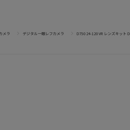
カメラ
デジタル一眼レフカメラ
D750 24-120 VR レンズキット D75