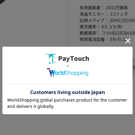
有効画素数： 2432万画素
液晶モニター： 3.2インチ
記録メディア： SDHC/SD/S
連写撮影： 6.5 コマ/秒
動画撮影： フルHD(1920x108
専用電池型番： EN-EL15
この商品へのお問い