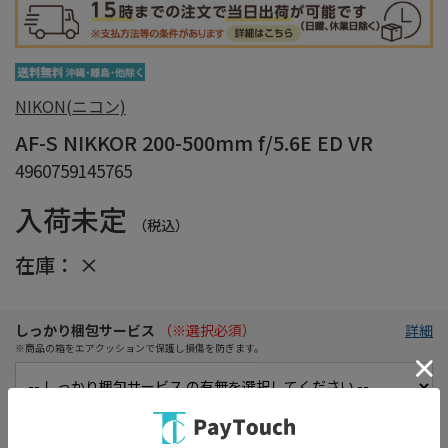
NIKON(ニコン)
AF-S NIKKOR 200-500mm f/5.6E ED VR
4960759145765
入荷未定
（税込）
在庫：
×
しっかり梱包サービス
（※選択必須）
詳細
※商品の箱をエアクッションで保護し損傷を防ぎます。
初期不良保証期間延長サービス
詳細
※1か月に延長！買ってすぐに使えなくても安心！