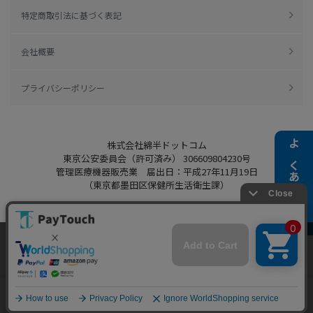
特定商取引法に基づく表記
会社概要
プライバシーポリシー
株式会社綿半ドットコム
よくある質問
東京公安委員会（許可済み） 306609804230号
管理医療機器販売業 届出日：平成27年11月19日
（東京都墨田区保健所生活衛生課）
当ウェブサイトでは、お客様により良いサービス
Copyright 2022
Watahan.com Co., Ltd.
をご提供するため、クッキーを利用しています。
Powered by Watahan Partners Co., Ltd.
サイト利用を継続することにより、クッキーの使
同意する
用に同意するものとします。詳細については「
詳
細はこちら
」をご覧ください。
ホーム
探す
マイページ
お買物かご
カテゴリ