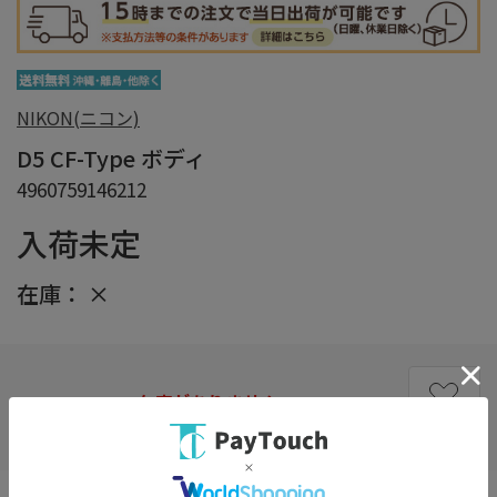
NIKON(ニコン)
D5 CF-Type ボディ
4960759146212
入荷未定
在庫：
×
在庫がありません
お気に入り