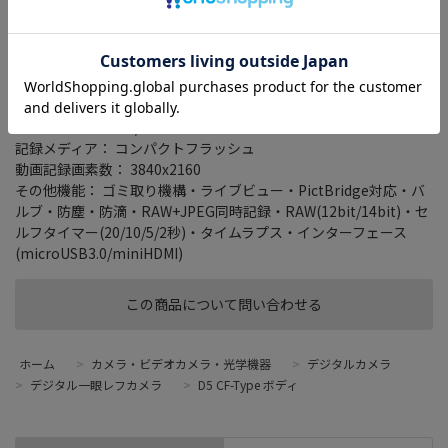
ニコンFXフォーマットを採用したデジタル一眼レフカメラのフラ
ッグシップ機
タイプ： 一眼レフ
レンズマウント： ニコンFマウント
有効画素数： 2082万画素
連写撮影： 14 コマ/秒
記録メディア： コンパクトフラッシュ
動画記録画素数： 3840x2160
その他機能： ゴミ取り機構・ライブビュー・PictBridge対応・バ
ルブ・防塵・防滴・RAW+JPEG同時記録・RAW(12bit/14bit)・セ
ルフタイマー(20/10/5/2秒)・タイムラプス・インターフェース
(microUSB3.0/miniHDMI)
この商品について問い合わせる
ホーム
>
カメラ・ビデオカメラ・光学機器
>
デジタルカメラ
>
デジタル一眼レフカメラ
>
D5 CF-Type ボディ