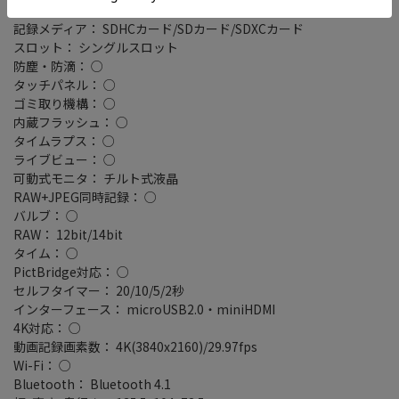
撮影枚数： ファインダー使用時 950枚
記録メディア： SDHCカード/SDカード/SDXCカード
スロット： シングルスロット
防塵・防滴： ○
タッチパネル： ○
ゴミ取り機構： ○
内蔵フラッシュ： ○
タイムラプス： ○
ライブビュー： ○
可動式モニタ： チルト式液晶
RAW+JPEG同時記録： ○
バルブ： ○
RAW： 12bit/14bit
タイム： ○
PictBridge対応： ○
セルフタイマー： 20/10/5/2秒
インターフェース： microUSB2.0・miniHDMI
4K対応： ○
動画記録画素数： 4K(3840x2160)/29.97fps
Wi-Fi： ○
Bluetooth： Bluetooth 4.1