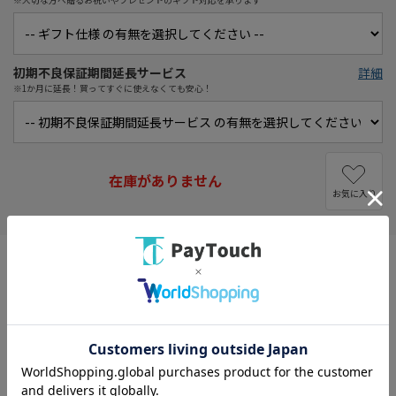
初期不良保証期間延長サービス
詳細
※1か月に延長！買ってすぐに使えなくても安心！
在庫がありません
お気に入り
タイプ： 一眼レフ
レンズマウント： ニコンFマウント
画素数： 2088万画素(有効画素)
撮像素子： APS-C/23.5mm×15.7mm/CMOS
記録フォーマット： JPEG/RAW
液晶モニター： 3.2型(インチ)
ローパスフィルターレス： ○
専用電池型番： EN-EL15a/EN-EL15