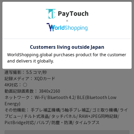
大口径の新マウントを採用したフルサイズ高画素ミラーレスカメ
ラ。像面位相差AF画素搭載「裏面照射型CMOSセンサー」と画像
処理エンジン「EXPEED 6」を採用。
NIKKOR Fレンズを取り付けられる「マウントアダプター FTZ」
と、描写力と携行性にすぐれた高性能な常用標準ズームレンズ
「NIKKOR Z 24-70mm f/4 S」が付属。
タイプ： ミラーレス
レンズマウント： ニコンZマウント
有効画素数： 4575万画素
連写撮影： 5.5 コマ/秒
記録メディア： XQDカード
4K対応： ○
動画記録画素数： 3840x2160
ネットワーク： Wi-Fi/ Bluetooth 4.2/ BLE(Bluetooth Low
Energy)
その他機能： 手ブレ補正機構/ 5軸手ブレ補正/ ゴミ取り機構/ ライ
ブビュー/ チルト式液晶/ タッチパネル/ RAW+JPEG同時記録/
PictBridge対応/ バルブ/ 防塵・防滴/ タイムラプス