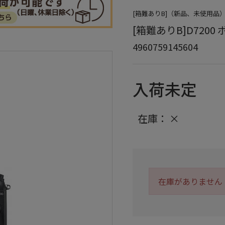
[箱難ありB]（新品、未使用
[箱難ありB]D7200 ボ
4960759145604
入荷未定
在庫：
×
在庫がありません