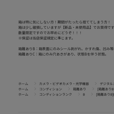
箱は特に気にしない方！期間がたったら捨ててしまう方！
箱は少し破損していますが【新品・未使用品】でお買得で
数量限定ですのでお早めにどうぞ！！！
※保証は当店保証規定に準じます。
箱難ありB：箱表面にのみシール剥がれ、かすれ傷、凹み等
箱難ありC：箱にのみ穴あきがあり、状態Bを伴う状態。
ホーム
カメラ・ビデオカメラ・光学機器
デジタル
ホーム
コンディション
箱難あり
[箱難ありB]D
ホーム
コンディションランク
B
[箱難ありB]D