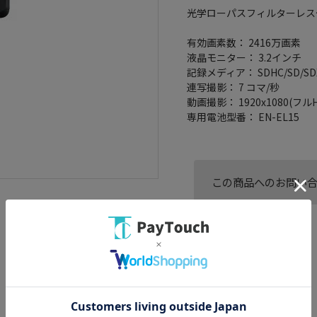
光学ローパスフィルターレス
有効画素数： 2416万画素
液晶モニター： 3.2インチ
記録メディア： SDHC/SD/S
連写撮影： 7 コマ/秒
動画撮影： 1920x1080(フルH
専用電池型番： EN-EL15
この商品へのお問い