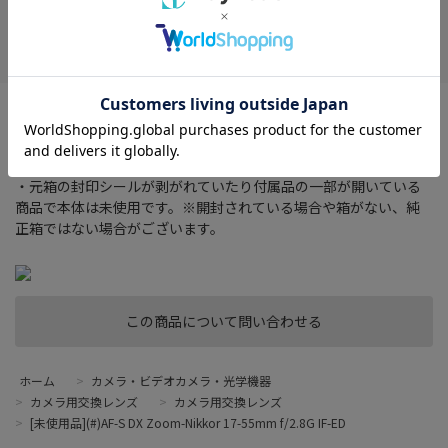
在庫がありません
お気に入り
対応マウント：ニコンFマウント系
レンズタイプ：ズーム
焦点距離：17-55 mm
・元箱の封印シールが剥がれていたり付属品の一部が開いている
商品で本体は未使用です。※開封されている場合や箱がない、純
正箱ではない場合がございます。
この商品について問い合わせる
ホーム
>
カメラ・ビデオカメラ・光学機器
>
カメラ用交換レンズ
>
カメラ用交換レンズ
>
[未使用品](#)AF-S DX Zoom-Nikkor 17-55mm f/2.8G IF-ED