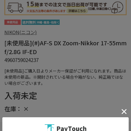
NIKON(ニコン)
[未使用品](#)AF-S DX Zoom-Nikkor 17-55mm
f/2.8G IF-ED
4960759024237
[未使用品]ご購入日よりメーカー保証がご利用になれます。商品は
未使用の新品。※開封されている場合や箱がない、純正箱ではな
い場合がございます。
入荷未定
在庫：
×