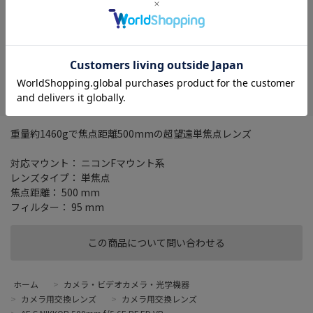
在庫がありません
お気に入り
重量約1460gで焦点距離500mmの超望遠単焦点レンズ
対応マウント： ニコンFマウント系
レンズタイプ： 単焦点
焦点距離： 500 mm
フィルター： 95 mm
この商品について問い合わせる
ホーム
>
カメラ・ビデオカメラ・光学機器
>
カメラ用交換レンズ
>
カメラ用交換レンズ