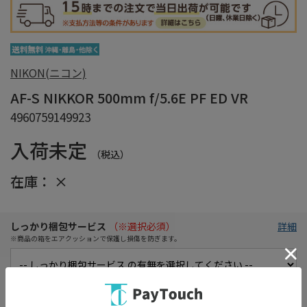
NIKON(ニコン)
AF-S NIKKOR 500mm f/5.6E PF ED VR
4960759149923
入荷未定
（税込）
在庫：
×
しっかり梱包サービス
（※選択必須）
詳細
※商品の箱をエアクッションで保護し損傷を防ぎます。
初期不良保証期間延長サービス
詳細
※1か月に延長！買ってすぐに使えなくても安心！