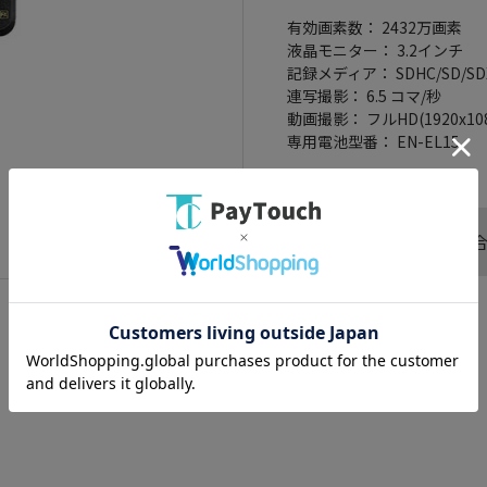
有効画素数： 2432万画素
液晶モニター： 3.2インチ
記録メディア： SDHC/SD/S
連写撮影： 6.5 コマ/秒
動画撮影： フルHD(1920x108
専用電池型番： EN-EL15
この商品へのお問い