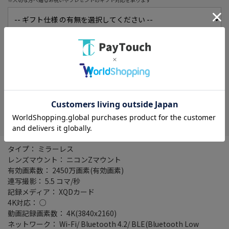
初期不良保証期間延長サービス
詳細
※1か月に延長！買ってすぐに使えなくても安心！
在庫がありません
お気に入り
タイプ： ミラーレス
レンズマウント： ニコンZマウント
有効画素数： 2450万画素(有効画素)
連写撮影： 5.5 コマ/秒
記録メディア： XQDカード
4K対応： ○
動画記録画素数： 4K(3840x2160)
ネットワーク： Wi-Fi/ Bluetooth 4.2/ BLE(Bluetooth Low