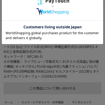
4K動画やモダンなデザインを採用したミラーレス一眼カメラ
タイプ： ミラーレス
レンズマウント： ニコン1マウント
有効画素数： 2081万画素
連写撮影： 60 コマ/秒
記録メディア： microSDHC/ microSDXC
動画撮影： 4K対応/ 動画記録画素数(4K(3840x2160))/ フレームレ
ート(15 fps)/ ファイル形式(MOV)/ 映像圧縮方式(H.264/MPEG-4
AVC)/ 音声記録方式(PCM)
ネットワーク： NFC/Wi-Fi
その他機能： ライブビュー/ 可動式モニタ(チルト式液晶)/ 自分撮
り機能/ タッチパネル/ PictBridge対応/ 内蔵フラッシュ/ バルブ/
RAW+JPEG同時記録/ RAW(12bit)/ セルフタイマー(10/2秒)/ タイ
ムラプス/ インターフェース(USB2.0/HDMI)
この商品について問い合わせる
ホーム
>
カメラ・ビデオカメラ・光学機器
>
デジタルカメラ