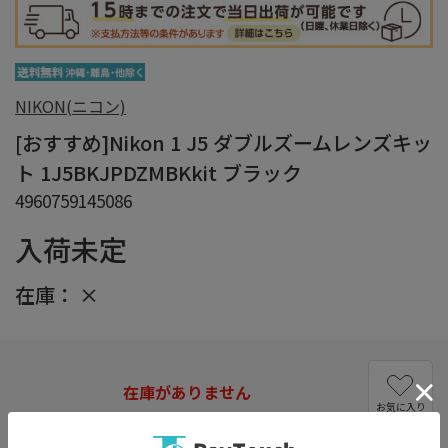
NIKON(ニコン)
[おすすめ]Nikon 1 J5 ダブルズームレンズキッ
ト 1J5BKJPDZMBKkit ブラック
4960759145086
入荷未定
在庫：
×
在庫がありません
お気に入り