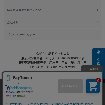
特定商取引法に基づく表記
会社概要
プライバシーポリシー
株式会社綿半ドットコム
よくある質問
東京公安委員会（許可済み） 306609804230号
管理医療機器販売業 届出日：平成27年11月19日
（東京都墨田区保健所生活衛生課）
当ウェブサイトでは、お客様により良いサービス
をご提供するため、クッキーを利用しています。
Copyright 2022
Watahan.com Co., Ltd.
サイト利用を継続することにより、クッキーの使
同意する
Powered by Watahan Partners Co., Ltd.
用に同意するものとします。詳細については「
詳
細はこちら
」をご覧ください。