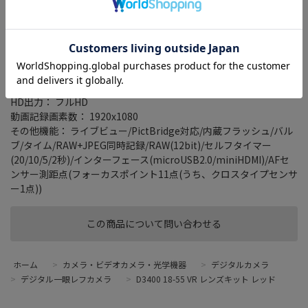
2416万画素のエントリー一眼レフカメラ
タイプ： 一眼レフ
レンズマウント： ニコンFマウント
有効画素数： 2416万画素
連写撮影： 最高約5コマ/秒
記録メディア： SDHC/SD/SDXCカード
HD出力： フルHD
動画記録画素数： 1920x1080
その他機能： ライブビュー/PictBridge対応/内蔵フラッシュ/バル
ブ/タイム/RAW+JPEG同時記録/RAW(12bit)/セルフタイマー
(20/10/5/2秒)/インターフェース(microUSB2.0/miniHDMI)/AFセ
ンサー測距点(フォーカスポイント11点(うち、クロスタイプセンサ
ー1点))
この商品について問い合わせる
ホーム
>
カメラ・ビデオカメラ・光学機器
>
デジタルカメラ
>
デジタル一眼レフカメラ
>
D3400 18-55 VR レンズキット レッド