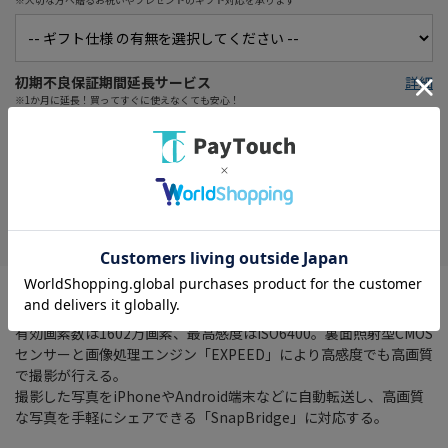
初期不良保証期間延長サービス
詳細
※1か月に延長！買ってすぐに使えなくても安心！
在庫がありません
お気に入り
広角24mm相当から超望遠1440mm相当をカバーする、光学60倍
ズームのNIKKORレンズを搭載したコンパクトデジタルカメラ。
有効画素数は1602万画素、最高感度はISO6400。裏面照射型CMOS
センサーと画像処理エンジン「EXPEED」により高感度でも高画質
で撮影が行える。
撮影した写真をiPhoneやAndroid端末などに自動転送し、高画質
な写真を手軽にシェアできる「SnapBridge」に対応する。