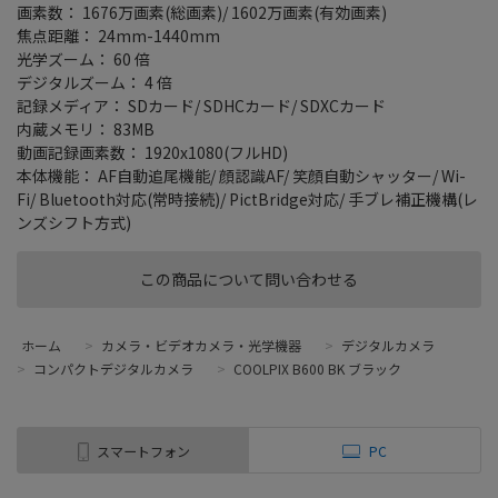
画素数： 1676万画素(総画素)/ 1602万画素(有効画素)
焦点距離： 24mm-1440mm
光学ズーム： 60 倍
デジタルズーム： 4 倍
記録メディア： SDカード/ SDHCカード/ SDXCカード
内蔵メモリ： 83MB
動画記録画素数： 1920x1080(フルHD)
本体機能： AF自動追尾機能/ 顔認識AF/ 笑顔自動シャッター/ Wi-
Fi/ Bluetooth対応(常時接続)/ PictBridge対応/ 手ブレ補正機構(レ
ンズシフト方式)
この商品について問い合わせる
ホーム
>
カメラ・ビデオカメラ・光学機器
>
デジタルカメラ
>
コンパクトデジタルカメラ
>
COOLPIX B600 BK ブラック
スマートフォン
PC