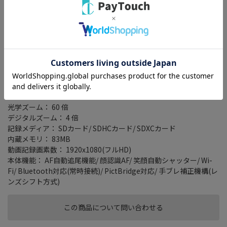
広角24mm相当から超望遠1440mm相当をカバーする、光学60倍
ズームのNIKKORレンズを搭載したコンパクトデジタルカメラ。
有効画素数は1602万画素、最高感度はISO6400。裏面照射型CMOS
センサーと画像処理エンジン「EXPEED」により高感度でも高画質
で撮影が行える。
撮影した写真をiPhoneやAndroid端末などに自動転送し、高画質
な写真を手軽にシェアできる「SnapBridge」に対応する。
画素数： 1676万画素(総画素)/ 1602万画素(有効画素)
焦点距離： 24mm-1440mm
光学ズーム： 60 倍
デジタルズーム： 4 倍
記録メディア： SDカード/ SDHCカード/ SDXCカード
内蔵メモリ： 83MB
動画記録画素数： 1920x1080(フルHD)
本体機能： AF自動追尾機能/ 顔認識AF/ 笑顔自動シャッター/ Wi-
Fi/ Bluetooth対応(常時接続)/ PictBridge対応/ 手ブレ補正機構(レ
ンズシフト方式)
この商品について問い合わせる