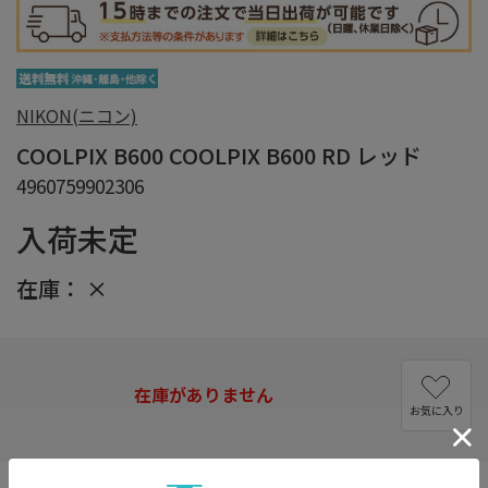
NIKON(ニコン)
COOLPIX B600 COOLPIX B600 RD レッド
4960759902306
入荷未定
在庫：
×
在庫がありません
お気に入り