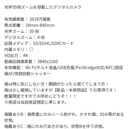
光学35倍ズームを搭載したデジタルカメラ
有効画素数： 2029万画素
焦点距離： 24mm-840mm
光学ズーム： 35 倍
デジタルズーム： 4 倍
記録メディア： SD/SDHC/SDXCカード
内蔵メモリ： ○
HD出力： 4K
動画記録画素数： 3840x2160
本体機能： Wi-Fi/チルト液晶/USB充電/PictBridge対応/NFC/顔認
識AF/笑顔自動シャッター
箱は特に気にしない方！期間がたったら捨ててしまう方！
箱は少し破損していますが【新品・未使用品】でお買得です！
数量限定ですのでお早めにどうぞ！！！
※保証は当店保証規定に準じます。
箱難ありB：箱表面にのみシール剥がれ、かすれ傷、凹み等がある
状態。
箱難ありC：箱にのみ穴あきがあり、状態Bを伴う状態。