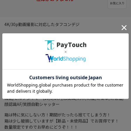
お気に入り
4K/30p動画撮影に対応したタフコンデジ
有効画素数： 1605万画素
焦点距離： 24mm-120mm
光学ズーム： 5 倍
デジタルズーム： 4 倍
記録メディア： SD/SDHC/SDXCカード
内蔵メモリ： 99MB
HD出力： 4K
動画記録画素数： 3840x2160
本体機能： Bluetooth対応(常時接続)/Wi-Fi/PictBridge対応/手ブ
レ補正機構(レンズシフト方式/電子式)/タイムラプス/AF自動追尾
機能/セルフタイマー(10/5/2秒)/顔認識/防水/防塵/耐衝撃/耐低温/
顔認識AF/笑顔自動シャッター
箱は特に気にしない方！期間がたったら捨ててしまう方！
箱は少し破損していますが【新品・未使用品】でお買得です！
数量限定ですのでお早めにどうぞ！！！