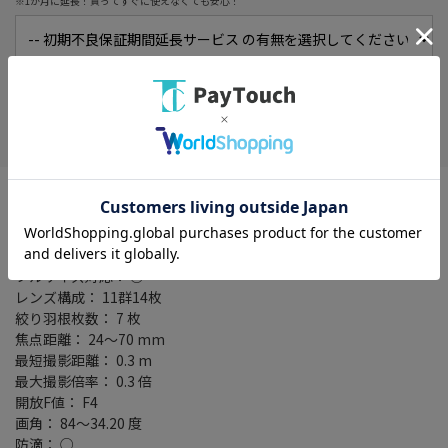
※1か月に延長！買ってすぐに使えなくても安心！
在庫がありません
お気に入り
対応マウント： ニコンZマウント系
レンズタイプ： 標準ズーム
フォーカス： AF/MF
詳細レンズタイプ： 標準ズームレンズ
フルサイズ対応： ○
レンズ構成： 11群14枚
絞り羽根枚数： 7 枚
焦点距離： 24～70 mm
最短撮影距離： 0.3 m
最大撮影倍率： 0.3 倍
開放F値： F4
画角： 84～34.20 度
防滴： ○