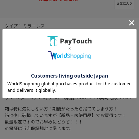
お気に入り
タイプ： ミラーレス
レンズマウント： ニコンZマウント
有効画素数： 2088万画素
連写撮影： 高速連続撮影：約5コマ/秒
高速連続撮影(拡張)：約11コマ/秒
記録メディア： SDカード/ SDHCカード/ SDXCカード
4K対応： ○
動画記録画素数： 4K(3840x2160)/ 29.97fps
ネットワーク： Wi-Fi/Bluetooth 4.2/BLE(Bluetooth Low
Energy)
その他機能： 防塵・防滴/ 自分撮り機能/ タッチパネル/ 内蔵フラ
ッシュ/ タイムラプス/ チルト式液晶/ RAW+JPEG同時記録/ バルブ
箱は特に気にしない方！期間がたったら捨ててしまう方！
箱は少し破損していますが【新品・未使用品】でお買得です！
数量限定ですのでお早めにどうぞ！！！
※保証は当店保証規定に準じます。