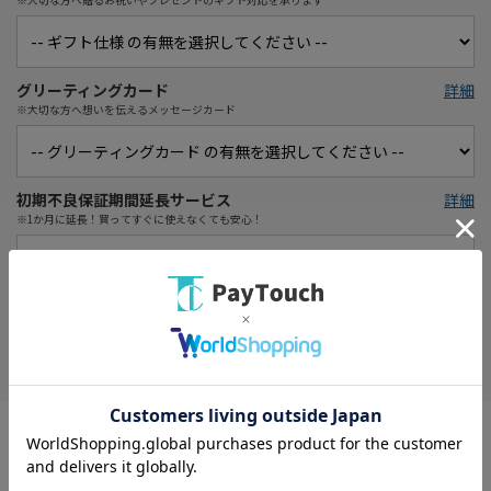
グリーティングカード
詳細
※大切な方へ想いを伝えるメッセージカード
初期不良保証期間延長サービス
詳細
※1か月に延長！買ってすぐに使えなくても安心！
在庫がありません
お気に入り
タイプ： ミラーレス
レンズマウント： ニコンZマウント
有効画素数： 2493万画素(総画素)/ 2432万画素(有効画素)