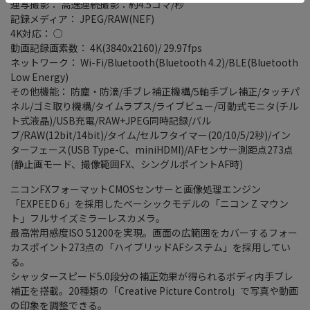
連写撮影： 高速連続撮影：約4.5コマ/秒
記録メディア： JPEG/RAW(NEF)
4K対応： ○
動画記録画素数： 4K(3840x2160)/ 29.97fps
ネットワーク： Wi-Fi/Bluetooth(Bluetooth 4.2)/BLE(Bluetooth
Low Energy)
その他機能： 防塵・防滴/手ブレ補正機構/5軸手ブレ補正/タッチパ
ネル/ゴミ取り機構/タイムラプス/ライブビュー/可動式モニタ(チル
ト式液晶)/USB充電/RAW+JPEG同時記録/バル
ブ/RAW(12bit/14bit)/タイム/セルフタイマー(20/10/5/2秒)/イン
ターフェース(USB Type-C、miniHDMI)/AFセンサー測距点273点
(静止画モード、撮像範囲FX、シングルポイントAF時)
ニコンFXフォーマットCMOSセンサーと画像処理エンジン
「EXPEED 6」を採用したベーシックモデルの「ニコン Z マウン
ト」フルサイズミラーレスカメラ。
最高常用感度ISO 51200を実現。画面の広範囲をカバーするフォー
カスポイント273点の「ハイブリッドAFシステム」を採用してい
る。
シャッタースピード5.0段分の補正効果が得られるボディ内手ブレ
補正を搭載。20種類の「Creative Picture Control」で写真や動画
の印象を調整できる。