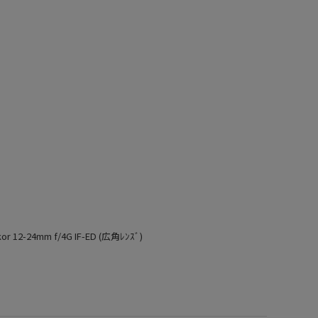
r 12-24mm f/4G IF-ED (広角ﾚﾝｽﾞ)