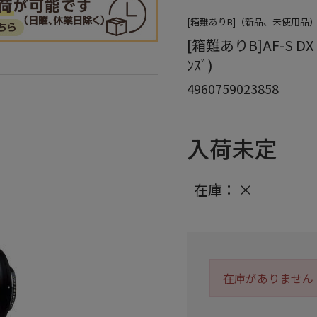
[箱難ありB]（新品、未使用
[箱難ありB]AF-S DX Z
ﾝｽﾞ)
4960759023858
入荷未定
在庫：
×
在庫がありません