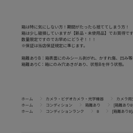
箱は特に気にしない方！期間がたったら捨ててしまう方！
箱は少し破損していますが【新品・未使用品】でお買得で
数量限定ですのでお早めにどうぞ！！！
※保証は当店保証規定に準じます。
箱難ありB：箱表面にのみシール剥がれ、かすれ傷、凹み等
箱難ありC：箱にのみ穴あきがあり、状態Bを伴う状態。
ホーム
カメラ・ビデオカメラ・光学機器
カメラ用
ホーム
コンディション
箱難あり
[箱難ありB]AF
ホーム
コンディションランク
B
[箱難ありB]AF