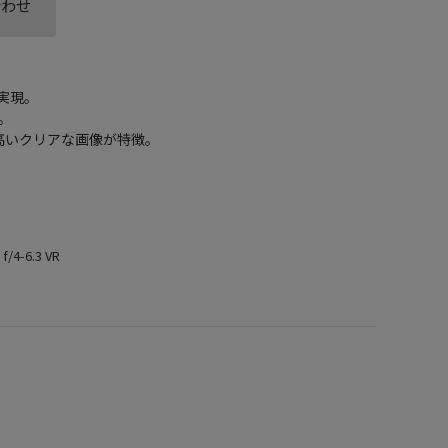
合わせ
実現。
。
高いクリアな画像が特徴。
/4-6.3 VR