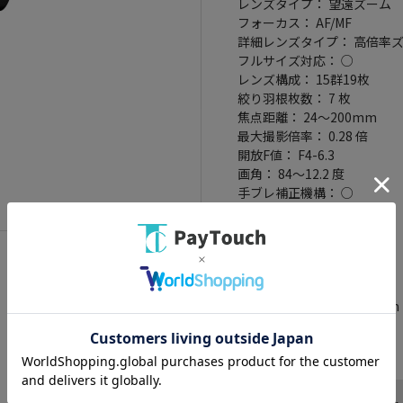
レンズタイプ： 望遠ズーム
フォーカス： AF/MF
詳細レンズタイプ： 高倍率
フルサイズ対応： ○
レンズ構成： 15群19枚
絞り羽根枚数： 7 枚
焦点距離： 24～200mm
最大撮影倍率： 0.28 倍
開放F値： F4-6.3
画角： 84～12.2 度
手ブレ補正機構： ○
防滴： ○
防塵： ○
望遠： ○
高倍率： ○
フィルター径： 67mm
最大径x長さ： 76.5x114mm
重量： 570 g