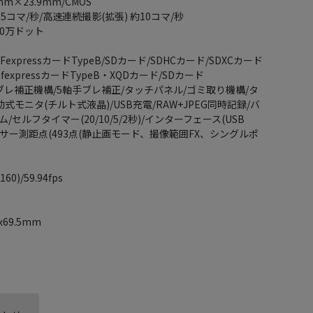
m×23.9mm/CMOS
5コマ/秒/高速連続撮影(拡張) 約10コマ/秒
10万ドット
○
expressカードTypeB/SDカード/SDHCカード/SDXCカード
xpressカードTypeB・XQDカード/SDカード
ブレ補正機構/5軸手ブレ補正/タッチパネル/ゴミ取り機構/タ
式モニタ(チルト式液晶)/USB充電/RAW+JPEG同時記録/バ
/タイム/セルフタイマー(20/10/5/2秒)/インターフェース(USB
/AFセンサー測距点(493点(静止画モード、撮像範囲FX、シングルポ
0)/59.94fps
x69.5mm