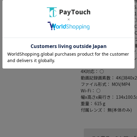
撮像素子： フルサイズ/35.9m
連写撮影： 高速連続撮影 約5.
液晶モニター： 3.2インチ/2
ローパスフィルターレス： 
記録メディア： XQDカード/CF
スロット： ダブルスロット/Cfe
その他機能： 防塵・防滴/手
イムラプス/ライブビュー/可動
ルブ/RAW(12bit/14bit)
Type-C、miniHDMI)
イントAF時))
4K対応： ○
動画記録画素数： 4K(3840x216
ファイル形式： MOV/MP4
Wi-Fi： ○
幅x高さx奥行き： 134x100.5
重量： 615 g
付属レンズ： 無(本体のみ)