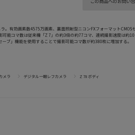
この商品へのお問い
ラ。有効画素数4575万画素、裏面照射型ニコンFXフォーマットCMOS
続撮影可能コマ数は従来機「Z 7」の約3倍の約77コマ、連続撮影速度は約1
セーブ」機能を使用することで撮影可能コマ数が約380枚に増加する。
カメラ
デジタル一眼レフカメラ
Z 7II ボディ