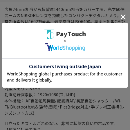
広角24mm相当から超望遠1440mm相当をカバーする、光学60倍
ズームのNIKKORレンズを搭載したコンパクトデジタルカメラ。
有効画素数は1602万画素、最高感度はISO6400。裏面照射型CMOS
センサーと画像処理エンジン「EXPEED」により高感度でも高画質
で撮影が行える。
撮影した写真をiPhoneやAndroid端末などに自動転送し、高画質
な写真を手軽にシェアできる「SnapBridge」に対応する。
画素数： 1676万画素(総画素)/ 1602万画素(有効画素)
焦点距離： 24mm-1440mm
光学ズーム： 60 倍
デジタルズーム： 4 倍
記録メディア： SDカード/ SDHCカード/ SDXCカード
内蔵メモリ： 83MB
動画記録画素数： 1920x1080(フルHD)
本体機能： AF自動追尾機能/ 顔認識AF/ 笑顔自動シャッター/ Wi-
Fi/ Bluetooth対応(常時接続)/ PictBridge対応/ 手ブレ補正機構(レ
ンズシフト方式)
目立ったキズ・よごれのない、非常に状態の良い中古品です。
【付属品】全てあり