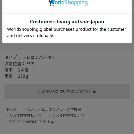
在庫がありません
お気に入り
タイプ： テレコンバーター
装着位置： リア
倍率： 1.4 倍
重量： 220 g
この商品について問い合わせる
ホーム
>
カメラ・ビデオカメラ・光学機器
>
カメラ用交換レンズ
>
カメラ用交換レンズ
>
Z TELECONVERTER TC-1.4x