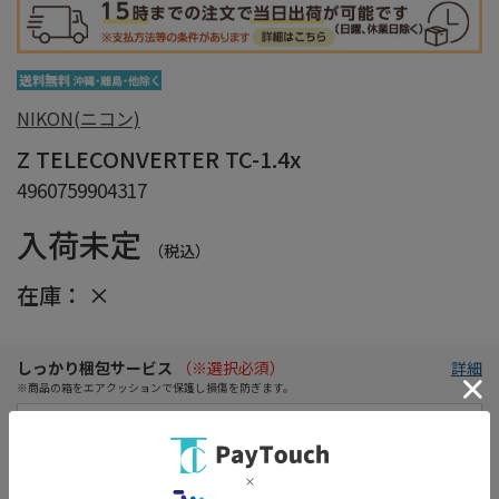
NIKON(ニコン)
Z TELECONVERTER TC-1.4x
4960759904317
入荷未定
（税込）
在庫：
×
しっかり梱包サービス
（※選択必須）
詳細
※商品の箱をエアクッションで保護し損傷を防ぎます。
初期不良保証期間延長サービス
詳細
※1か月に延長！買ってすぐに使えなくても安心！