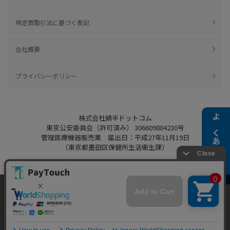
特定商取引法に基づく表記
会社概要
プライバシーポリシー
株式会社綿半ドットコム
よくある質問
東京公安委員会（許可済み） 306609804230号
管理医療機器販売業 届出日：平成27年11月19日
（東京都墨田区保健所生活衛生課）
当ウェブサイトでは、お客様により良いサービス
Copyright 2022
Watahan.com Co., Ltd.
をご提供するため、クッキーを利用しています。
Powered by Watahan Partners Co., Ltd.
サイト利用を継続することにより、クッキーの使
同意する
用に同意するものとします。詳細については「
詳