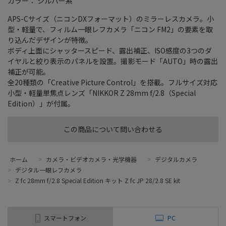
カラー： シルバー系
APS-Cサイズ（ニコンDXフォーマット）のミラーレスカメラ。小
型・軽量で、フィルム一眼レフカメラ「ニコン FM2」の要素を取
り込んだデザインが特徴。
ボディ上面にシャッタースピード、露出補正、ISO感度の3つのダ
イヤルと絞り表示のパネルを設置。撮影モード「AUTO」時の露出
補正が可能。
全20種類の「Creative Picture Control」を搭載。フルサイズ対応
小型・軽量単焦点レンズ「NIKKOR Z 28mm f/2.8（Special
Edition）」が付属。
この商品について問い合わせる
ホーム
>
カメラ・ビデオカメラ・光学機器
>
デジタルカメラ
>
デジタル一眼レフカメラ
>
Z fc 28mm f/2.8 Special Edition キット Z fc JP 28/2.8 SE kit
スマートフォン
PC