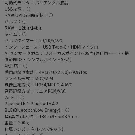
可動式モニタ： バリアングル液晶
USB充電： ○
RAW+JPEG同時記録： ○
バルブ： ○
RAW： 12bit/14bit
タイム： ○
セルフタイマー： 20/10/5/2秒
インターフェース： USB Type-C・HDMIマイクロ
AFセンサー測距点： フォーカスポイント209点(静止画モード・撮
像範囲DX・シングルポイントAF時)
4K対応： ○
動画記録画素数： 4K(3840x2160)/29.97fps
ファイル形式： MOV/MP4
映像圧縮方式： H.264/MPEG-4 AVC
音声記録方式： リニアPCM/AAC
Wi-Fi： ○
Bluetooth： Bluetooth 4.2
BLE(BluetoothLow Energy)： ○
幅x高さx奥行き： 134.5x93.5x43.5mm
重量： 390 g
付属レンズ： 有(レンズキット)