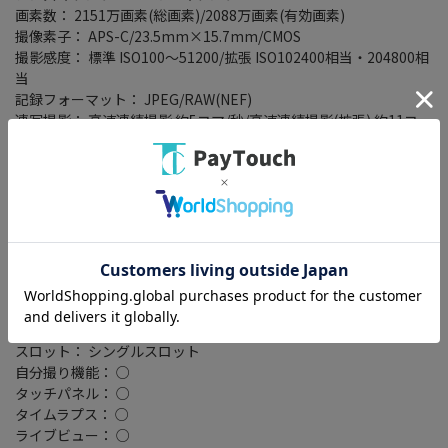
画素数： 2151万画素(総画素)/2088万画素(有効画素)
撮像素子： APS-C/23.5mm×15.7mm/CMOS
撮影感度： 標準 ISO100～51200/拡張 ISO102400相当・204800相
当
記録フォーマット： JPEG/RAW(NEF)
連写撮影： 高速連続撮影 約5コマ/秒/高速連続撮影(拡張) 約11コ
マ/秒
シャッタースピード： 1/4000～30秒
液晶モニター： 3型(インチ)/104万ドット
ファインダー形式： 電子ビューファインダー XGA OLED
ファインダー倍率： 1.02 倍
ファインダー視野率(上下/左右)： 100/100
電池タイプ： 専用電池
専用電池型番： EN-EL25
撮影枚数： ファインダー使用時 310枚/液晶モニタ使用時 360枚
記録メディア： SDカード/SDHCカード/SDXCカード
スロット： シングルスロット
自分撮り機能： ○
タッチパネル： ○
タイムラプス： ○
ライブビュー： ○