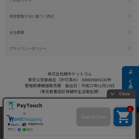
特定商取引法に基づく表記
会社概要
プライバシーポリシー
株式会社綿半ドットコム
よくある質問
東京公安委員会（許可済み） 306609804230号
管理医療機器販売業 届出日：平成27年11月19日
（東京都墨田区保健所生活衛生課）
当ウェブサイトでは、お客様により良いサービス
をご提供するため、クッキーを利用しています。
Copyright 2022
Watahan.com Co., Ltd.
サイト利用を継続することにより、クッキーの使
同意する
Powered by Watahan Partners Co., Ltd.
用に同意するものとします。詳細については「
詳