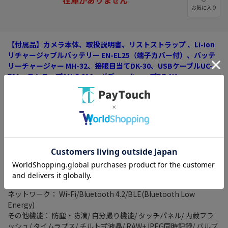
お気に入り
【付属品】カメラ本体、取扱説明書、リストストラップ 、Li-ion
リチャージャブルバッテリー EN-EL25（端子カバー付）、バッテ
リーチャージャー MH-32、接眼目当てDK-30、USBケーブルUC-
E21、ストラップAN-DC20、ボディーキャップBF-N1
※上記以外のものは付属いたしません
タイプ： ミラーレス
レンズマウント： ニコンZマウント
有効画素数： 2088万画素
連写撮影： 高速連続撮影：約5コマ/秒
高速連続撮影(拡張)：約11コマ/秒
記録メディア： SDカード/ SDHCカード/ SDXCカード
4K対応： ○
動画記録画素数： 4K(3840x2160)/ 29.97fps
ネットワーク： Wi-Fi/Bluetooth 4.2/BLE(Bluetooth Low
Energy)
その他機能： 防塵・防滴/ 自分撮り機能/ タッチパネル/ 内蔵フラ
ッシュ/ タイムラプス/ チルト式液晶/ RAW+JPEG同時記録/ バルブ