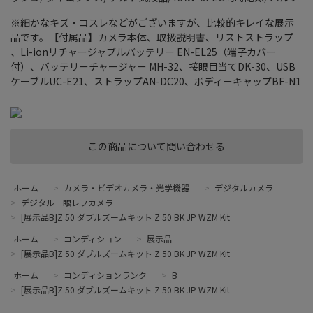
※細かなキズ・コスレなどがございますが、比較的キレイな展示
品です。【付属品】カメラ本体、取扱説明書、リストストラップ
、Li-ionリチャージャブルバッテリー EN-EL25（端子カバー
付）、バッテリーチャージャー MH-32、接眼目当てDK-30、USB
ケーブルUC-E21、ストラップAN-DC20、ボディーキャップBF-N1
この商品について問い合わせる
ホーム
>
カメラ・ビデオカメラ・光学機器
>
デジタルカメラ
>
デジタル一眼レフカメラ
>
[展示品B]Z 50 ダブルズームキット Z 50 BK JP WZM Kit
ホーム
>
コンディション
>
展示品
>
[展示品B]Z 50 ダブルズームキット Z 50 BK JP WZM Kit
ホーム
>
コンディションランク
>
B
>
[展示品B]Z 50 ダブルズームキット Z 50 BK JP WZM Kit