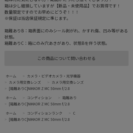
箱は少し破損していますが【新品・未使用品】でお買得です！
数量限定ですのでお早めにどうぞ！！！
※保証は当店保証規定に準じます。
箱難ありB：箱表面にのみシール剥がれ、かすれ傷、凹み等がある
状態。
箱難ありC：箱にのみ穴あきがあり、状態Bを伴う状態。
この商品について問い合わせる
ホーム
>
カメラ・ビデオカメラ・光学機器
>
カメラ用交換レンズ
>
カメラ用交換レンズ
>
[箱難ありC]NIKKOR Z MC 50mm f/2.8
ホーム
>
コンディション
>
箱難あり
>
[箱難ありC]NIKKOR Z MC 50mm f/2.8
ホーム
>
コンディションランク
>
C
>
[箱難ありC]NIKKOR Z MC 50mm f/2.8