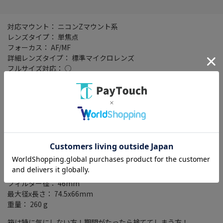
対応マウント： ニコンZマウント系
レンズタイプ： 単焦点
フォーカス： AF/MF
詳細レンズタイプ： 標準マイクロレンズ
フルサイズ対応： ○
レンズ構成： 7群10枚
絞り羽根枚数： 9 枚
焦点距離： 50mm
最短撮影距離： 0.16 m
最大撮影倍率： 1 倍
開放F値： F2.8
画角： 47 度
防滴： ○
防塵： ○
マクロ： ○
フィルター径： 46mm
最大径x長さ： 74.5x66mm
重量： 260 g
箱は特に気にしない方！期間がたったら捨ててしまう方！