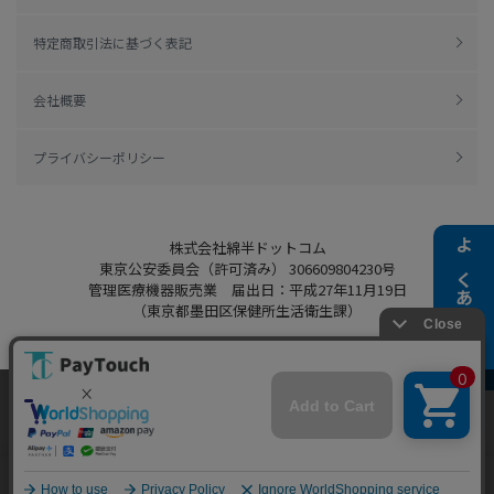
特定商取引法に基づく表記
会社概要
プライバシーポリシー
株式会社綿半ドットコム
よくある質問
東京公安委員会（許可済み） 306609804230号
管理医療機器販売業 届出日：平成27年11月19日
（東京都墨田区保健所生活衛生課）
当ウェブサイトでは、お客様により良いサービス
Copyright 2022
Watahan.com Co., Ltd.
をご提供するため、クッキーを利用しています。
Powered by Watahan Partners Co., Ltd.
サイト利用を継続することにより、クッキーの使
同意する
用に同意するものとします。詳細については「
詳
細はこちら
」をご覧ください。