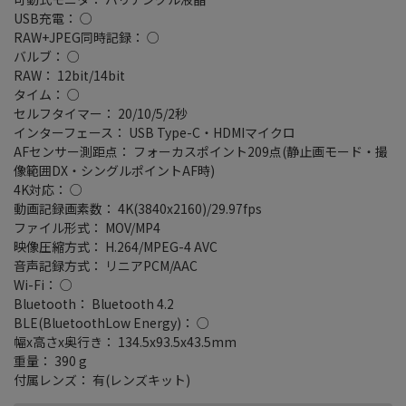
USB充電： ○
RAW+JPEG同時記録： ○
バルブ： ○
RAW： 12bit/14bit
タイム： ○
セルフタイマー： 20/10/5/2秒
インターフェース： USB Type-C・HDMIマイクロ
AFセンサー測距点： フォーカスポイント209点(静止画モード・撮
像範囲DX・シングルポイントAF時)
4K対応： ○
動画記録画素数： 4K(3840x2160)/29.97fps
ファイル形式： MOV/MP4
映像圧縮方式： H.264/MPEG-4 AVC
音声記録方式： リニアPCM/AAC
Wi-Fi： ○
Bluetooth： Bluetooth 4.2
BLE(BluetoothLow Energy)： ○
幅x高さx奥行き： 134.5x93.5x43.5mm
重量： 390 g
付属レンズ： 有(レンズキット)