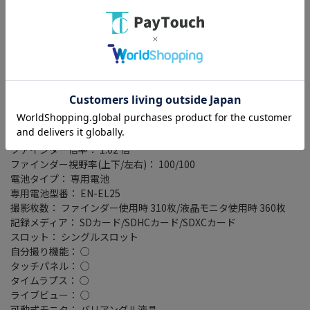
撮像素子： APS-C/23.5mm×15.7mm/CMOS
撮影感度： 標準 ISO100～51200/拡張 ISO102400相当・204800相
当
記録フォーマット： JPEG/RAW(NEF)
連写撮影： 高速連続撮影 約5コマ/秒/高速連続撮影(拡張) 約11コ
マ/秒
シャッタースピード： 1/4000～30秒
液晶モニター： 3型(インチ)/104万ドット
ファインダー形式： 電子ビューファインダー XGA OLED
ローパスフィルターレス： ○
ファインダー倍率： 1.02 倍
ファインダー視野率(上下/左右)： 100/100
電池タイプ： 専用電池
専用電池型番： EN-EL25
撮影枚数： ファインダー使用時 310枚/液晶モニタ使用時 360枚
記録メディア： SDカード/SDHCカード/SDXCカード
スロット： シングルスロット
自分撮り機能： ○
タッチパネル： ○
タイムラプス： ○
ライブビュー： ○
可動式モニタ： バリアングル液晶