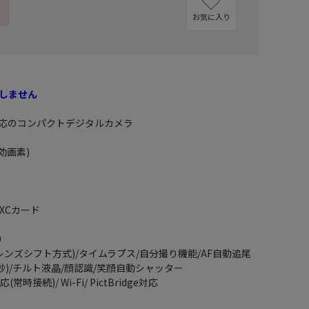
お気に入り
しません
対応のコンパクトデジタルカメラ
効画素)
DXCカード
0
レンズシフト方式)/タイムラプス/自分撮り機能/AF自動追尾
/3秒)/チルト液晶/顔認識/笑顔自動シャッター
常時接続)/ Wi-Fi/ PictBridge対応