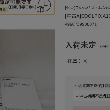
[中古A]目立ったキズ・よごれ
[中古A]COOLPIX A
4960759900371
入荷未定
（税込
在庫：
×
中古初期不良保証期