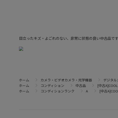
目立ったキズ・よごれのない、非常に状態の良い中古品で
ホーム
カメラ・ビデオカメラ・光学機器
デジタル
ホーム
コンディション
中古品
[中古A]COOL
ホーム
コンディションランク
A
[中古A]COO