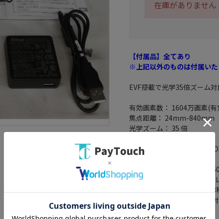
在庫がありません
【付属品】全てあり
※上記以外のものは付属いた
EVF搭載で光学35倍ズーム
有効画素数： 1604万画素(有
焦点距離： 24mm-840mm
光学ズーム： 35 倍
デジタルズーム： 4 倍
記録メディア： SD/SDHC/S
HD出力： 4K
動画記録画素数： 3840x216
本体機能： 手ブレ補正機構(
機能/セルフタイマー(10/5
ネットワーク： Bluetooth対応(