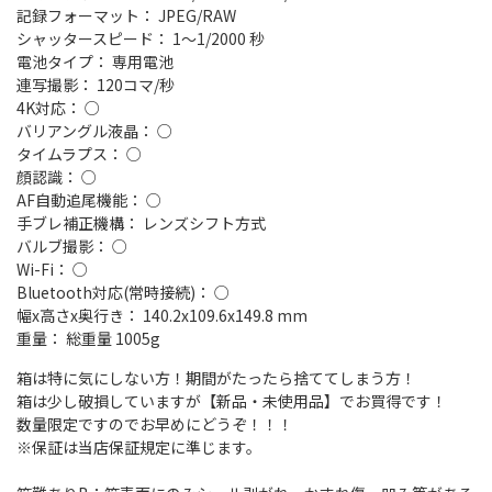
記録フォーマット： JPEG/RAW
シャッタースピード： 1～1/2000 秒
電池タイプ： 専用電池
連写撮影： 120コマ/秒
4K対応： ○
バリアングル液晶： ○
タイムラプス： ○
顔認識： ○
AF自動追尾機能： ○
手ブレ補正機構： レンズシフト方式
バルブ撮影： ○
Wi-Fi： ○
Bluetooth対応(常時接続)： ○
幅x高さx奥行き： 140.2x109.6x149.8 mm
重量： 総重量 1005g
箱は特に気にしない方！期間がたったら捨ててしまう方！
箱は少し破損していますが【新品・未使用品】でお買得です！
数量限定ですのでお早めにどうぞ！！！
※保証は当店保証規定に準じます。