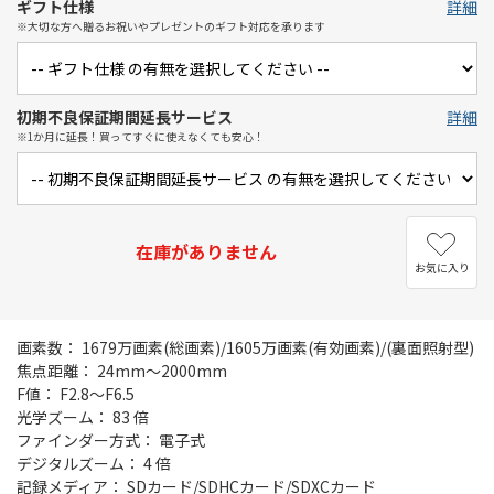
ギフト仕様
詳細
※大切な方へ贈るお祝いやプレゼントのギフト対応を承ります
初期不良保証期間延長サービス
詳細
※1か月に延長！買ってすぐに使えなくても安心！
在庫がありません
お気に入り
画素数： 1679万画素(総画素)/1605万画素(有効画素)/(裏面照射型)
焦点距離： 24mm～2000mm
F値： F2.8～F6.5
光学ズーム： 83 倍
ファインダー方式： 電子式
デジタルズーム： 4 倍
記録メディア： SDカード/SDHCカード/SDXCカード