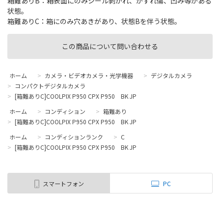
箱難ありB：箱表面にのみシール剥がれ、かすれ傷、凹み等がある
状態。
箱難ありC：箱にのみ穴あきがあり、状態Bを伴う状態。
この商品について問い合わせる
ホーム
>
カメラ・ビデオカメラ・光学機器
>
デジタルカメラ
>
コンパクトデジタルカメラ
>
[箱難ありC]COOLPIX P950 CPX P950 BK JP
ホーム
>
コンディション
>
箱難あり
>
[箱難ありC]COOLPIX P950 CPX P950 BK JP
ホーム
>
コンディションランク
>
C
>
[箱難ありC]COOLPIX P950 CPX P950 BK JP
スマートフォン
PC