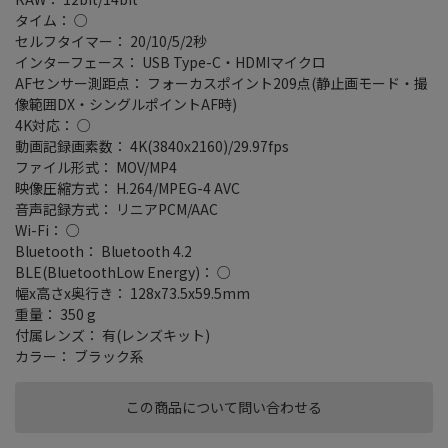
タイム： ○
セルフタイマー： 20/10/5/2秒
インターフェース： USB Type-C・HDMIマイクロ
AFセンサー測距点： フォーカスポイント209点(静止画モード・撮
像範囲DX・シングルポイントAF時)
4K対応： ○
動画記録画素数： 4K(3840x2160)/29.97fps
ファイル形式： MOV/MP4
映像圧縮方式： H.264/MPEG-4 AVC
音声記録方式： リニアPCM/AAC
Wi-Fi： ○
Bluetooth： Bluetooth 4.2
BLE(BluetoothLow Energy)： ○
幅x高さx奥行き： 128x73.5x59.5mm
重量： 350 g
付属レンズ： 有(レンズキット)
カラー： ブラック系
この商品について問い合わせる