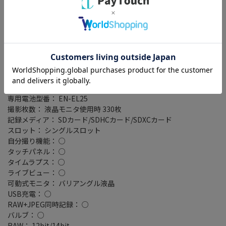
撮像素子： APS-C/23.5mm×15.7mm/CMOS
撮影感度： 標準 ISO100～51200/拡張 ISO102400相当・204800相
当
記録フォーマット： JPEG/RAW(NEF)
連写撮影： 高速連続撮影 約5コマ/秒/高速連続撮影(拡張) 約11コ
マ/秒
シャッタースピード： 1/4000～30秒
液晶モニター： 3型(インチ)/104万ドット
電池タイプ： 専用電池
専用電池型番： EN-EL25
撮影枚数： 液晶モニタ使用時 330枚
記録メディア： SDカード/SDHCカード/SDXCカード
スロット： シングルスロット
自分撮り機能： ○
タッチパネル： ○
タイムラプス： ○
ライブビュー： ○
可動式モニタ： バリアングル液晶
USB充電： ○
RAW+JPEG同時記録： ○
バルブ： ○
RAW： 12bit/14bit