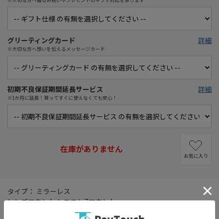
グリーティングカード
詳細
※大切な方へ想いを伝えるメッセージカード
初期不良保証期間延長サービス
詳細
※1か月に延長！買ってすぐに使えなくても安心！
在庫がありません
お気に入り
タイプ： ミラーレス
レンズマウント： ニコンZマウント
画素数： 2151万画素(総画素)/2088万画素(有効画素)