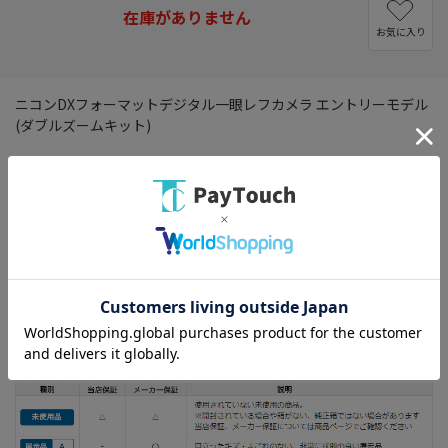
在庫がありません
お気に入り
ニコンDXフォーマットデジタル一眼レフカメラ エントリーモデル
(ダブルズームキット)
有効画素数： 2416万画素
液晶モニター： 3インチ
記録メディア： SD/SDHC/SDXC
連写撮影： 5 コマ/秒
動画撮影： 1920x1080(フルHD)
専用電池： 専用電池
・付属品の確認のみを行った未使用の開封品です。※開封されて
いる場合や箱がない、純正箱ではない場合がございます。