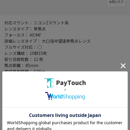
お気に入り
対応マウント： ニコンZマウント系
レンズタイプ： 単焦点
フォーカス： AF/MF
詳細レンズタイプ： 大口径中望遠単焦点レンズ
フルサイズ対応： ○
レンズ構成： 10群15枚
絞り羽根枚数： 11 枚
焦点距離： 85mm
最短撮影距離： 0.85m
最大撮影倍率： 0.11倍
開放F値： F1.2
画角： 28.3 度
防滴： ○
防塵： ○
大口径： ○
フィルター径： 82mm
最大径x長さ： 102.5x141.5mm
重量： 1160 g